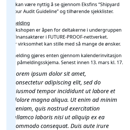
Det kan være nyttig å se gjennom Eksfins
“Shipyard
Labour Audit Guideline” og tilhørende sjekklister.
Påmelding
Workshopen er åpen for deltakerne i undergruppen
for finansaktører i FUTURE-PROOF-nettverket.
Hver virksomhet kan stille med så mange de ønsker.
Påmelding gjøres enten gjennom kalenderinvitasjon
eller
påmeldingsskjema
. Senest innen 13. mars kl. 17.
Lorem ipsum dolor sit amet,
consectetur adipiscing elit, sed do
eiusmod tempor incididunt ut labore et
dolore magna aliqua. Ut enim ad minim
veniam, quis nostrud exercitation
ullamco laboris nisi ut aliquip ex ea
commodo consequat. Duis aute irure