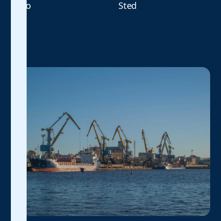
Dato
Sted