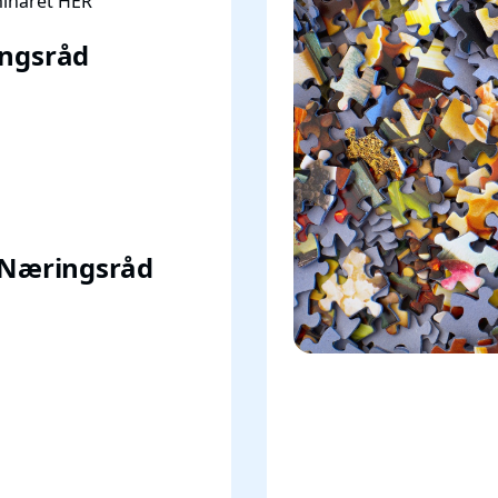
minaret
HER
ngsråd
 Næringsråd