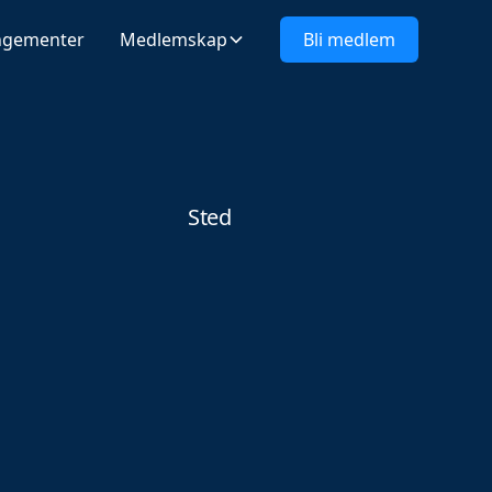
ngementer
Medlemskap
Bli medlem
Sted