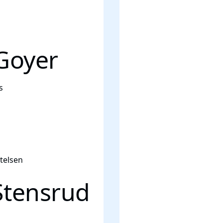
Goyer
s
telsen
Stensrud