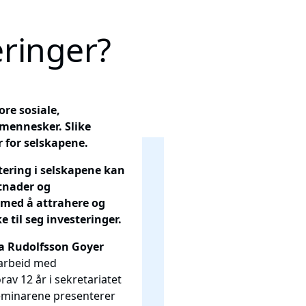
ringer?
re sosiale,
mennesker. Slike
 for selskapene.
ering i selskapene kan
stnader og
med å attrahere og
e til seg investeringer.
a Rudolfsson Goyer
 arbeid med
av 12 år i sekretariatet
 seminarene presenterer