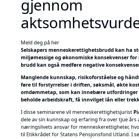
gjennom
aktsomhetsvurde
Meld deg på her
Selskapers menneskerettighetsbrudd kan ha sto
miljømessige og økonomiske konsekvenser for 
brudd kan også medføre negative konsekvenser
Manglende kunnskap, risikoforståelse og håndt
føre til forstyrrelser i driften, søksmål, økte ko
omdømmetap, som kan innebære utfordringer 
beholde arbeidskraft, få innvilget lån eller trekk
I disse seminarene vil menneskerettighetsjurist
Pi
dele av sin kunnskap og erfaring fra over tjue års
næringslivets ansvar for menneskerettigheter, hvor
til Etikkrådet for Statens Pensjonsfond Utland. I