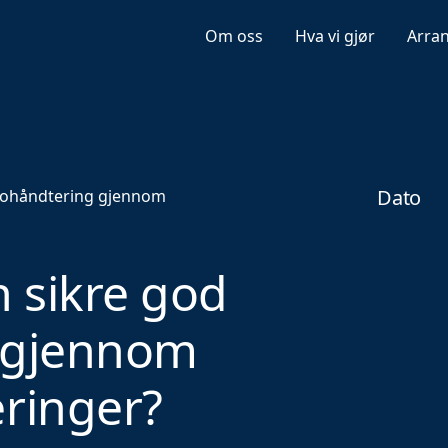
Om oss
Hva vi gjør
Arra
Dato
ikohåndtering gjennom
 sikre god
g gjennom
ringer?