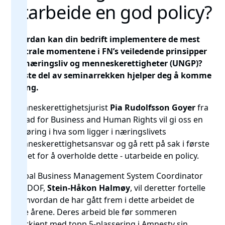
utarbeide en god policy?
Hvordan kan din bedrift implementere de mest
sentrale momentene i FN’s veiledende prinsipper
for næringsliv og menneskerettigheter (UNGP)?
Første del av seminarrekken hjelper deg å komme
i gang.
Menneskerettighetsjurist
Pia Rudolfsson Goyer
fra
Ahead for Business and Human Rights vil gi oss en
innføring i hva som ligger i næringslivets
menneskerettighetsansvar og gå rett på sak i første
steget for å overholde dette - utarbeide en policy.
Global Business Management System Coordinator
hos DOF,
Stein-Håkon Halmøy
, vil deretter fortelle
om hvordan de har gått frem i dette arbeidet de
siste årene. Deres arbeid ble før sommeren
anerkjent med topp 5-plassering i Amnesty sin