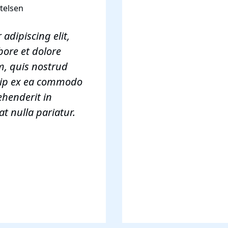
telsen
adipiscing elit,
bore et dolore
, quis nostrud
iquip ex ea commodo
ehenderit in
at nulla pariatur.