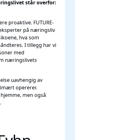
ringslivet står overfor:
ære proaktive. FUTURE-
eksperter på næringsliv
isikoene, hva som
ndteres. I tillegg har vi
rsoner med
m næringslivets
else uavhengig av
rimært opererer.
er hjemme, men også
.