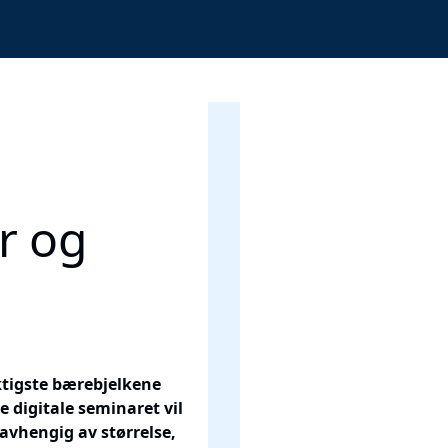
r og
ktigste bærebjelkene
e digitale seminaret vil
uavhengig av størrelse,