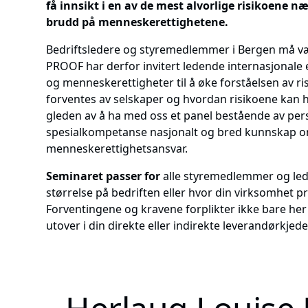
få innsikt i en av de mest alvorlige risikoene næ
brudd på menneskerettighetene.
Bedriftsledere og styremedlemmer i Bergen må v
PROOF har derfor invitert ledende internasjonale 
og menneskerettigheter til å øke forståelsen av r
forventes av selskaper og hvordan risikoene kan hå
gleden av å ha med oss et panel bestående av pe
spesialkompetanse nasjonalt og bred kunnskap o
menneskerettighetsansvar.
Seminaret passer for
alle styremedlemmer og led
størrelse på bedriften eller hvor din virksomhet p
Forventingene og kravene forplikter ikke bare h
utover i din direkte eller indirekte leverandørkjede