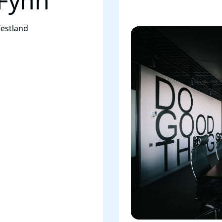
 Fyhn
estland