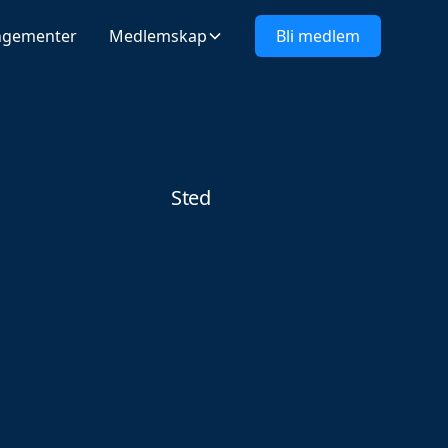
ngementer
Medlemskap
Bli medlem
Sted