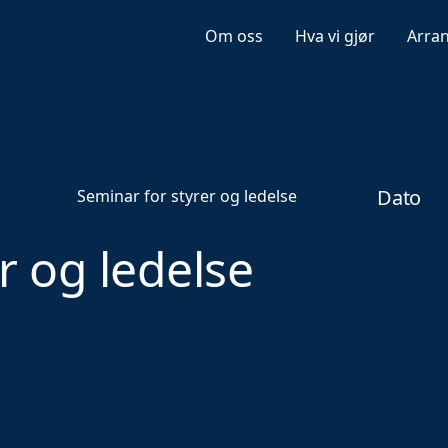
Om oss
Hva vi gjør
Arra
Dato
Seminar for styrer og ledelse
r og ledelse