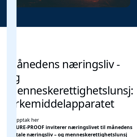
Månedens næringsliv -
og
menneskerettighetslunsj:
virkemiddelapparatet
Se opptak her
FUTURE-PROOF inviterer næringslivet til månedens
digitale næringsliv – og menneskerettighetslunsj