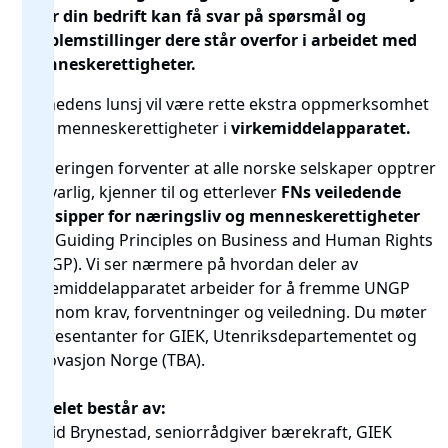
hvor din bedrift kan få svar på spørsmål og
problemstillinger dere står overfor i arbeidet med
menneskerettigheter.
Månedens lunsj vil være rette ekstra oppmerksomhet
mot menneskerettigheter i
virkemiddelapparatet
.
Regjeringen forventer at alle norske selskaper opptrer
ansvarlig, kjenner til og etterlever
FNs veiledende
prinsipper for næringsliv og menneskerettigheter
(UN Guiding Principles on Business and Human Rights
(UNGP). Vi ser nærmere på hvordan deler av
virkemiddelapparatet arbeider for å fremme UNGP
gjennom krav, forventninger og veiledning. Du møter
representanter for GIEK, Utenriksdepartementet og
Innovasjon Norge (TBA).
Panelet består av:
Sigrid Brynestad, seniorrådgiver bærekraft, GIEK