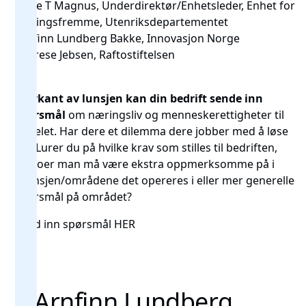
Hege T Magnus, Underdirektør/Enhetsleder, Enhet for
næringsfremme, Utenriksdepartementet
Arnfinn Lundberg Bakke, Innovasjon Norge
Therese Jebsen, Raftostiftelsen
I forkant av lunsjen kan din bedrift sende inn
spørsmål
om næringsliv og menneskerettigheter til
panelet. Har dere et dilemma dere jobber med å løse
nå? Lurer du på hvilke krav som stilles til bedriften,
risikoer man må være ekstra oppmerksomme på i
bransjen/områdene det opereres i eller mer generelle
spørsmål på området?
Send inn spørsmål
HER
Arnfinn Lundberg