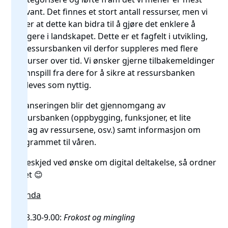
relevant. Det finnes et stort antall ressurser, men vi
håper at dette kan bidra til å gjøre det enklere å
navigere i landskapet. Dette er et fagfelt i utvikling,
og ressursbanken vil derfor suppleres med flere
ressurser over tid. Vi ønsker gjerne tilbakemeldinger
og innspill fra dere for å sikre at ressursbanken
oppleves som nyttig.
På lanseringen blir det gjennomgang av
ressursbanken (oppbygging, funksjoner, et lite
utdrag av ressursene, osv.) samt informasjon om
programmet til våren.
Gi beskjed ved ønske om digital deltakelse, så ordner
vi det 😊
Agenda
8.30-9.00:
Frokost og mingling