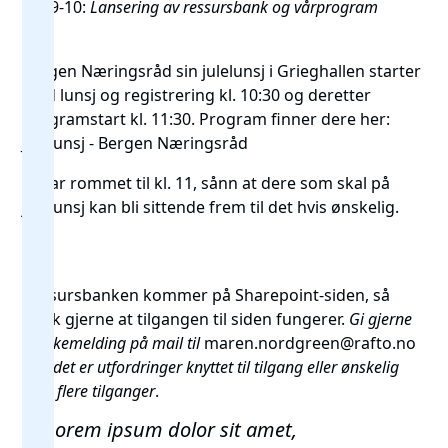
9-10:
Lansering av ressursbank og vårprogram
Bergen Næringsråd sin julelunsj i Grieghallen starter
med lunsj og registrering kl. 10:30 og deretter
programstart kl. 11:30. Program finner dere her:
Julelunsj - Bergen Næringsråd
Vi har rommet til kl. 11, sånn at dere som skal på
julelunsj kan bli sittende frem til det hvis ønskelig.
P.S.
Ressursbanken kommer på Sharepoint-siden, så
sjekk gjerne at tilgangen til siden fungerer.
Gi gjerne
tilbakemelding på mail til
maren.nordgreen@rafto.no
hvis det er utfordringer knyttet til tilgang eller ønskelig
med flere tilganger
.
Lorem ipsum dolor sit amet,