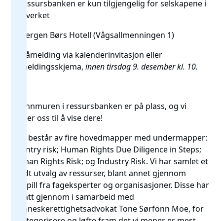
🔒 Ressursbanken er kun tilgjengelig for selskapene i
nettverket
🚩 Bergen Børs Hotell (Vågsallmenningen 1)
🎫 Påmelding via kalenderinvitasjon eller
påmeldingsskjema
,
innen tirsdag 9. desember kl. 10.
Grunnmuren i ressursbanken er på plass, og vi
gleder oss til å vise dere!
Den består av fire hovedmapper med undermapper:
Country risk; Human Rights Due Diligence in Steps;
Human Rights Risk; og Industry Risk. Vi har samlet et
bredt utvalg av ressurser, blant annet gjennom
innspill fra fageksperter og organisasjoner. Disse har
vi gått gjennom i samarbeid med
menneskerettighetsadvokat Tone Sørfonn Moe, for
å kategorisere og løfte fram det vi mener er mest