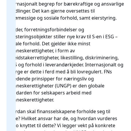
internasjonalt begrep for bærekraftige og ansvarlige
handlinger. Det kan gjerne oversettes til
miljømessige og sosiale forhold, samt eierstyring.
Kunder, forretningsforbindelser og
investeringsobjekter stiller nye krav til S-en i ESG –
sosiale forhold. Det gjelder ikke minst
menneskerettigheter, i form av
arbeidstakerrettigheter, likestilling, diskriminering,
HMS og forhold i leverandørkjeder. Internasjonalt og
i Norge er dette i ferd med å bli lovregulert. FNs
veiledende prinsipper for næringsliv og
menneskerettigheter (UNGP) er den globale
standarden for selskapers arbeid med
menneskerettigheter.
Hvordan skal finansselskapene forholde seg til
dette? Hvilket ansvar har de, og hvordan vurderes
risiko knyttet til dette? Vi legger vekt på konkrete