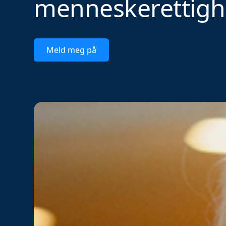
menneskerettigh
Meld meg på