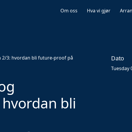
Om oss
Hva vi gjør
Arra
Dato
2/3: hvordan bli future-proof på
Tuesday 0
og
 hvordan bli