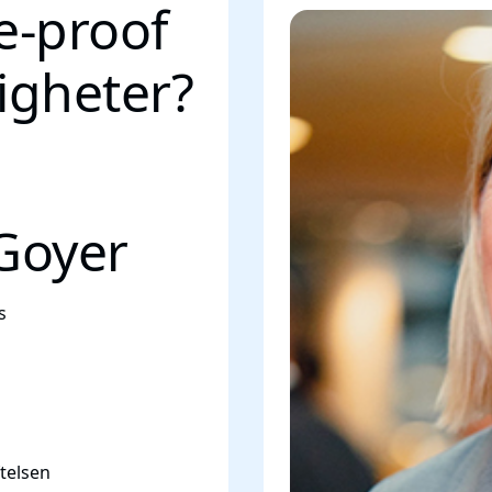
e-proof
igheter?
Goyer
s
telsen