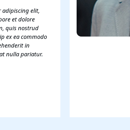
adipiscing elit,
bore et dolore
, quis nostrud
iquip ex ea commodo
ehenderit in
at nulla pariatur.